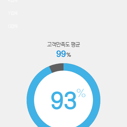
59
K업체
47
Y업체
32
G업체
고객만족도 평균
99
%
%
98