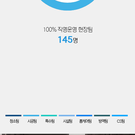
100% 직영운영 현장팀
145
명
89
68
51
46
78
56
35
청소팀
시공팀
특수팀
시설팀
홈케어팀
방역팀
CS팀