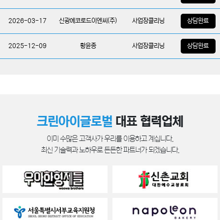
2025-12-09
황윤종
사업장클리닝
상담완료
2025-11-26
서정민
사업장클리닝
상담완료
2025-11-12
김다은
사업장클리닝
상담완료
2025-11-11
크린아이글로벌
에어컨클리닝
상담완료
크린아이글로벌
대표 협력업체
2025-11-11
크린아이글로벌
에어컨클리닝
상담완료
이미 수많은 고객사가 우리를 이용하고 계십니다.
2025-11-10
표준영
사업장클리닝
상담완료
최신 기술력과 노하우로 든든한 파트너가 되겠습니다.