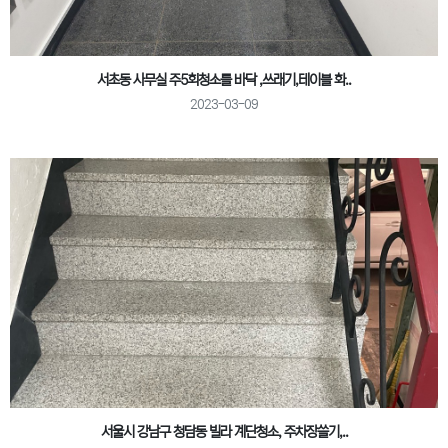
서초동 사무실 주5회청소를 바닥 ,쓰래기,테이블 화..
2023-03-09
서울시 강남구 청담동 빌라 계단청소, 주차장쓸기,..