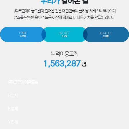
우리가
걸어온 길
(주)크린아이글로벌이 걸어온 길은 대한민국의 클리닝 서비스의 역사이며
청소를 단순한 육체적 노동 이상의 의미로 더 나은 가치를 만들어 갑니다.
누적이용고객
1,563,287
명
78
(주)크린아이글로벌
64
H업체
59
K업체
47
Y업체