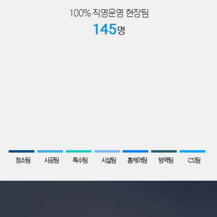
100% 직영운영 현장팀
145
명
89
68
51
46
78
56
35
청소팀
시공팀
특수팀
시설팀
홈케어팀
방역팀
CS팀