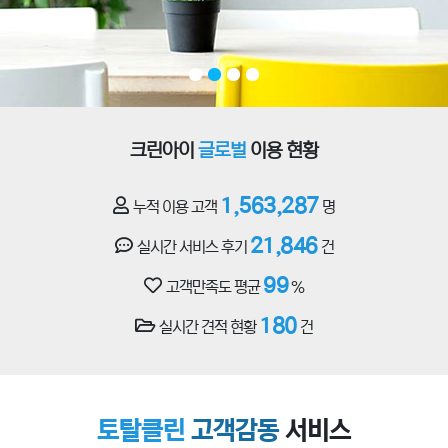
크린아이
글로벌
이용 현황
1,563,287
누적 이용 고객
명
21,846
실시간 서비스 후기
건
99
고객만족도 평균
%
180
실시간 견적 현황
건
토탈클린
고객감동
서비스